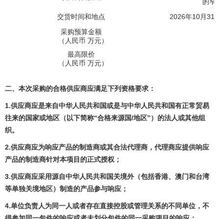
的窄
2026
10
31
交货时间和地点
年
月
采购预算金额
（人民币
万元）
最高限价
（人民币
万元）
二、本次采购的合格供应商应满足下列资格要求：
1.
供应商应是来自中华人民共和国或是与中华人民共和国有正常贸易
/
往来的国家或地区（以下简称“合格来源国
地区”）的法人或其他组
织。
2.
供应商应为响应产品的制造商或其合法代理商，代理商应提供响应
产品的制造商针对本项目的正式授权；
3.
供应商应采用
源自中华人民共和国关境外（包括香港、澳门和台湾
等单独关境地区）制造的产品参与响应；
4.
单位负责人为同一人或者存在直接控股或管理关系的不同单位，不
得参加同一包件的响应或者未划分包件的同一采购项目的响应；