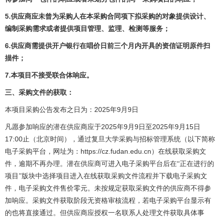
5.
供应商应未曾为采购人在本采购合同项下拟采购的对象提供设计、
编制采购需求或者提供项目管理、监理、检测等服务；
6.
供应商需提供开户银行在唱价日前三个月内开具的资信证明原件扫
描件；
7.
本项目不接受联合体响应。
三、采购文件的获取：
2025
9
9
本项目采购公告发布之日为：
年
月
日
2025
9
9
2025
9
15
凡愿参加响应的潜在供应商应于
年
月
日至
年
月
日
17:00
止（北京时间），通过复旦大学采购与招标管理系统（以下简称
https://cz.fudan.edu.cn
电子采购平台，网址为：
）在线获取采购文
件，逾期不再办理。潜在供应商可进入电子采购平台后在“正在进行的
项目”版块中选择项目进入在线获取采购文件流程并下载电子采购文
件，电子采购文件售价零元。未按规定获取采购文件的供应商不得参
加响应。
采购文件获取阶段无资格审核流程，若电子采购平台显示有
的也将直接通过。
但供应商应授权一名联系人处理文件获取具体事