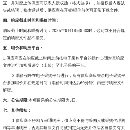
宜，并对应上传供应商联系人授权函（格式自拟），如授权函内容缺
/
失或错误，修改通过后，供应商在开标
唱价前仍可正常下载文件。
四、响应截止时间和唱价时间：
2025
9
18
9:30
响应截止时间和唱价时间：
年
月
日
时，迟到或不符合规
定的响应文件恕不接受。
五、唱价和响应平台：
1.
供应商应在响应截止时间之前按电子采购平台的操作步骤对其响应
文件进行加密后递交（上传）至电子采购平台。
2.
唱价程序在电子采购平台进行，所有供应商应登录电子采购平
60
台参加唱价并在规定时间（唱价时间到达后
分钟）内进行响应文件
解密。
:
5
六、公告期限
本项目采购公告期限为
日。
七、其他须知：
1.
供应商不得相互串通响应，供应商不得与采购人或采购代理机
构等串通响应，否则其响应文件将被判定为无效并依法各自接受有关